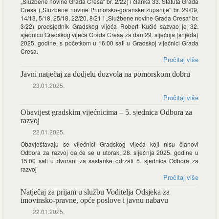
„Službene novine Grada Cresa“ br. 2/22) i članka 33. Statuta Grada
Cresa („Službene novine Primorsko-goranske županije“ br. 29/09,
14/13, 5/18, 25/18, 22/20, 8/21 i „Službene novine Grada Cresa“ br.
3/22) predsjednik Gradskog vijeća Robert Kučić sazvao je 32.
sjednicu Gradskog vijeća Grada Cresa za dan 29. siječnja (srijeda)
2025. godine, s početkom u 16:00 sati u Gradskoj vijećnici Grada
Cresa.
Pročitaj više
Javni natječaj za dodjelu dozvola na pomorskom dobru
23.01.2025.
Pročitaj više
Obavijest gradskim vijećnicima – 5. sjednica Odbora za
razvoj
22.01.2025.
Obavještavaju se vijećnici Gradskog vijeća koji nisu članovi
Odbora za razvoj da će se u utorak, 28. siječnja 2025. godine u
15.00 sati u dvorani za sastanke održati 5. sjednica Odbora za
razvoj
Pročitaj više
Natječaj za prijam u službu Voditelja Odsjeka za
imovinsko-pravne, opće poslove i javnu nabavu
22.01.2025.