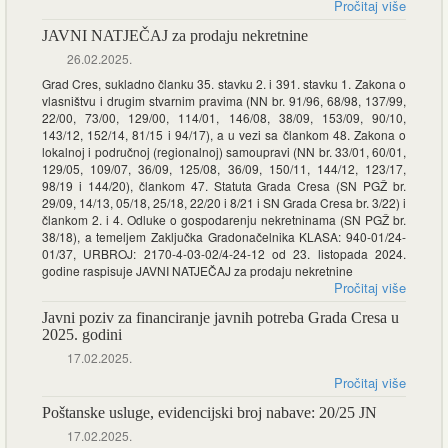
Pročitaj više
JAVNI NATJEČAJ za prodaju nekretnine
26.02.2025.
Grad Cres, sukladno članku 35. stavku 2. i 391. stavku 1. Zakona o
vlasništvu i drugim stvarnim pravima (NN br. 91/96, 68/98, 137/99,
22/00, 73/00, 129/00, 114/01, 146/08, 38/09, 153/09, 90/10,
143/12, 152/14, 81/15 i 94/17), a u vezi sa člankom 48. Zakona o
lokalnoj i područnoj (regionalnoj) samoupravi (NN br. 33/01, 60/01,
129/05, 109/07, 36/09, 125/08, 36/09, 150/11, 144/12, 123/17,
98/19 i 144/20), člankom 47. Statuta Grada Cresa (SN PGŽ br.
29/09, 14/13, 05/18, 25/18, 22/20 i 8/21 i SN Grada Cresa br. 3/22) i
člankom 2. i 4. Odluke o gospodarenju nekretninama (SN PGŽ br.
38/18), a temeljem Zaključka Gradonačelnika KLASA: 940-01/24-
01/37, URBROJ: 2170-4-03-02/4-24-12 od 23. listopada 2024.
godine raspisuje JAVNI NATJEČAJ za prodaju nekretnine
Pročitaj više
Javni poziv za financiranje javnih potreba Grada Cresa u
2025. godini
17.02.2025.
Pročitaj više
Poštanske usluge, evidencijski broj nabave: 20/25 JN
17.02.2025.