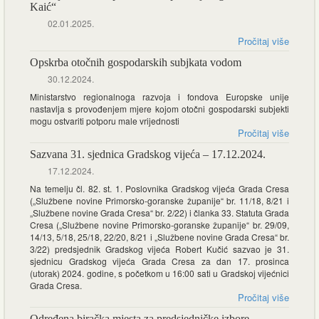
Kaić“
02.01.2025.
Pročitaj više
Opskrba otočnih gospodarskih subjkata vodom
30.12.2024.
Ministarstvo regionalnoga razvoja i fondova Europske unije
nastavlja s provođenjem mjere kojom otočni gospodarski subjekti
mogu ostvariti potporu male vrijednosti
Pročitaj više
Sazvana 31. sjednica Gradskog vijeća – 17.12.2024.
17.12.2024.
Na temelju čl. 82. st. 1. Poslovnika Gradskog vijeća Grada Cresa
(„Službene novine Primorsko-goranske županije“ br. 11/18, 8/21 i
„Službene novine Grada Cresa“ br. 2/22) i članka 33. Statuta Grada
Cresa („Službene novine Primorsko-goranske županije“ br. 29/09,
14/13, 5/18, 25/18, 22/20, 8/21 i „Službene novine Grada Cresa“ br.
3/22) predsjednik Gradskog vijeća Robert Kučić sazvao je 31.
sjednicu Gradskog vijeća Grada Cresa za dan 17. prosinca
(utorak) 2024. godine, s početkom u 16:00 sati u Gradskoj vijećnici
Grada Cresa.
Pročitaj više
Određena biračka mjesta za predsjedničke izbore