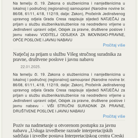
Na temelju čl. 19. Zakona o službenicima i namještenicima u
lokalnoj i područnoj (regionalnoj) samoupravi (Narodne novine br.
86/08, 61/11, 4/18, 112/19, dalje: Zakon), Pročelnik Jedinstvenog
upravnog odjela Grada Cresa raspisuje sljedeći NATJEČAJ za
prijam u službu službenika/službenice na neodređeno vrijeme u
Jedinstveni upravni odjel, Odsjek za pravne, društvene poslove i
javnu nabavu VODITELJ ODSJEKA ZA IMOVINSKO-PRAVNE,
OPĆE POSLOVE I JAVNU NABAVU
Pročitaj više
Natječaj za prijam u službu Višeg stručnog suradnika za
pravne, društvene poslove i javnu nabavu
22.01.2025.
Na temelju čl. 19. Zakona o službenicima i namještenicima u
lokalnoj i područnoj (regionalnoj) samoupravi (Narodne novine br.
86/08, 61/11, 4/18, 112/19, dalje: Zakon), Pročelnik Jedinstvenog
upravnog odjela Grada Cresa raspisuje sljedeći NATJEČAJ za
prijam u službu službenika/službenice na neodređeno vrijeme u
Jedinstveni upravni odjel, Odsjek za pravne, društvene poslove i
javnu nabavu - VIŠI STRUČNI SURADNIK ZA PRAVNE,
DRUŠTVENE POSLOVE I JAVNU NABAVU
Pročitaj više
Poziv na nadmetanje u otvorenom postupku za javnu
nabavu „Usluga izvedbene razrade interpretacijskih
sadržaja i izvedbe postava Interpretacijskog centra Creski