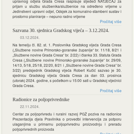
upravnog odjela Grada Cresa raspisuje sljedeći NATJEČAJ za
prijam u službu službenika/službenice na određeno vrijeme u
Jedinstveni upravni odjel, Odsjek za komunalno-stambeni sustav i
prostorno planiranje – nepuno radno vrijeme
Pročitaj više
Sazvana 30. sjednica Gradskog vijeća – 3.12.2024.
03.12.2024.
Na temelju čl. 82. st. 1. Poslovnika Gradskog vijeća Grada Cresa
(„Službene novine Primorsko-goranske županije“ br. 11/18, 8/21 i
„Službene novine Grada Cresa“ br. 2/22) i članka 33. Statuta Grada
Cresa („Službene novine Primorsko-goranske županije“ br. 29/09,
14/13, 5/18, 25/18, 22/20, 8/21 i „Službene novine Grada Cresa“ br.
3/22) predsjednik Gradskog vijeća Robert Kučić sazvao je 30.
sjednicu Gradskog vijeća Grada Cresa za dan 03. prosinca
(utorak) 2024. godine, s početkom u 15:00 sati u Gradskoj vijećnici
Grada Cresa.
Pročitaj više
Radionice za poljoprivrednike
22.11.2024.
Centar za poljoprivredu i ruralni razvoj PGŽ poziva na radionice
Prezentacija djela Pravilnika o provedbi intervencija za potporu
ulaganjima u primarnu poljoprivrednu proizvodnju i preradu
poljoprivrednih proizvoda