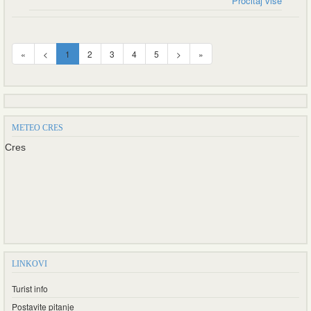
Pročitaj više
«
<
1
2
3
4
5
>
»
METEO CRES
Cres
LINKOVI
Turist info
Postavite pitanje