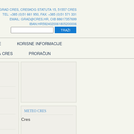
GRAD CRES, CRESKOG STATUTA 15, 51557 CRES
TEL: +385 (0)51 661 950, FAX: +385 (0)51 571 331
EMAIL:
GRAD@CRES.HR
, OIB 88617357699
IBAN:HR5924020061805200006
E
KORISNE INFORMACIJE
A CRES
PRORAČUN
METEO CRES
Cres