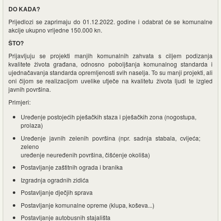
DO KADA?
Prijedlozi se zaprimaju do 01.12.2022. godine i odabrat će se komunalne
akcije ukupno vrijedne 150.000 kn.
ŠTO?
Prijavljuju se projekti manjih komunalnih zahvata s ciljem podizanja
kvalitete života građana, odnosno poboljšanja komunalnog standarda i
ujednačavanja standarda opremljenosti svih naselja. To su manji projekti, ali
oni čijom se realizacijom uvelike utječe na kvalitetu života ljudi te izgled
javnih površina.
Primjeri:
Uređenje postojećih pješačkih staza i pješačkih zona (nogostupa,
prolaza)
Uređenje javnih zelenih površina (npr. sadnja stabala, cvijeća;
zeleno
uređenje neuređenih površina, čišćenje okoliša)
Postavljanje zaštitnih ograda i branika
Izgradnja ogradnih zidića
Postavljanje dječjih sprava
Postavljanje komunalne opreme (klupa, koševa...)
Postavljanje autobusnih stajališta