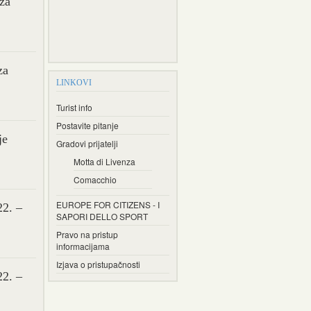
 za
za
LINKOVI
Turist info
Postavite pitanje
je
Gradovi prijatelji
Motta di Livenza
Comacchio
EUROPE FOR CITIZENS - I
22. –
SAPORI DELLO SPORT
Pravo na pristup
informacijama
Izjava o pristupačnosti
22. –