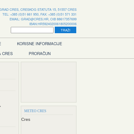
GRAD CRES, CRESKOG STATUTA 15, 51557 CRES
TEL: +385 (0)51 661 950, FAX: +385 (0)51 571 331
EMAIL:
GRAD@CRES.HR
, OIB 88617357699
IBAN:HR5924020061805200006
E
KORISNE INFORMACIJE
A CRES
PRORAČUN
A
METEO CRES
Cres