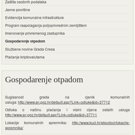
Zaštita osobnih podataka
Javne površine
Evidencija komunalne infrastrukture
Program raspolaganja poljoprivrednim zemljištem
Imenovanje privremenog zastupnika
Gospodarenje otpadom
Službene novine Grada Cresa
Plaćanje kriptovalutama
Gospodarenje otpadom
Suglasnost grada na cjenik komunalnih
usluga:
http://www.sn.pgz.hr/default.asp?Link=odluke&id=37712
Odluka o načinu plaćanja i visini cijena ostalih usluga
http://www.sn.pgz.hr/default.asp?Link=odluke&id=37711
Lokacije komunalnih spremnika:
http://www.kucl.hr/ekootoci/lokacije-
spremnika/