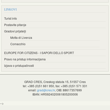
LINKOVI
Turist info
Postavite pitanje
Gradovi prijatelji
Motta di Livenza
Comacchio
EUROPE FOR CITIZENS - I SAPORI DELLO SPORT
Pravo na pristup informacijama
Izjava o pristupačnosti
GRAD CRES, Creskog statuta 15, 51557 Cres
tel: +385 (0)51 661 950, fax: +385 (0)51 571 331
email:
grad@cres.hr
, OIB: 88617357699
IBAN: HR5924020061805200006
-->